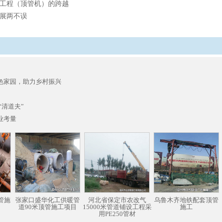
工程（顶管机）的跨越
展两不误
色家园，助力乡村振兴
“清道夫”
业考量
管施
张家口盛华化工供暖管
河北省保定市农改气
乌鲁木齐地铁配套顶管
道90米顶管施工项目
15000米管道铺设工程采
施工
用PE250管材