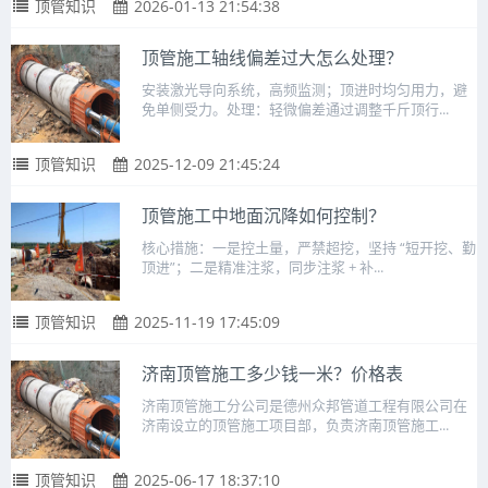
顶管知识
2026-01-13 21:54:38
顶管施工轴线偏差过大怎么处理？
安装激光导向系统，高频监测；顶进时均匀用力，避
免单侧受力。处理：轻微偏差通过调整千斤顶行...
顶管知识
2025-12-09 21:45:24
顶管施工中地面沉降如何控制？
核心措施：一是控土量，严禁超挖，坚持 “短开挖、勤
顶进”；二是精准注浆，同步注浆 + 补...
顶管知识
2025-11-19 17:45:09
济南顶管施工多少钱一米？价格表
济南顶管施工分公司是德州众邦管道工程有限公司在
济南设立的顶管施工项目部，负责济南顶管施工...
顶管知识
2025-06-17 18:37:10