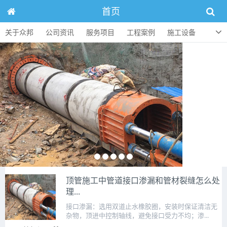
首页
关于众邦
公司资讯
服务项目
工程案例
施工设备
人才招聘
顶管知识
联系方式
顶管施工中管道接口渗漏和管材裂缝怎么处
理...
接口渗漏：选用双道止水橡胶圈，安装时保证清洁无
杂物，顶进中控制轴线，避免接口受力不均；渗...