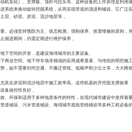
电动机泵站）、支撑板、顶杆与拉头等。这种设备的工作原理是利用
推进系统来推动旋转挖掘系统，从而实现管道的顶进和铺设。它广泛
土层、砂层、淤泥、流沙地层等 。
。必须坚持预防为主、状态检测、强制保养、按需维修的原则，
止掘进期间，仍需定期进行维护保养 。
下空间的开发，是建设海绵城市的主要设备。
商业空间、地下停车场等领域的应用成果显著。与传统的明挖施
优势，如不需要封闭交通、不搬迁管线、低噪声和少尘土等，大大降
其在淤泥和流沙地层中施工效率高。这些机器的开挖面支撑效果
设备操控性良好 。
、环保和适用于多种地质条件的特性，在现代城市建设中发挥着
水管道铺设、污水管道铺设、海绵城市底线管线铺设等多种工程必备