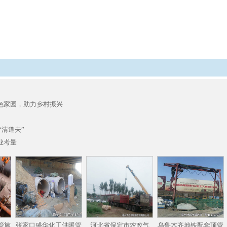
色家园，助力乡村振兴
“清道夫”
业考量
管施
张家口盛华化工供暖管
河北省保定市农改气
乌鲁木齐地铁配套顶管