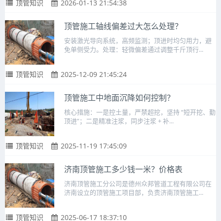
顶管知识
2026-01-13 21:54:38
顶管施工轴线偏差过大怎么处理？
安装激光导向系统，高频监测；顶进时均匀用力，避
免单侧受力。处理：轻微偏差通过调整千斤顶行...
顶管知识
2025-12-09 21:45:24
顶管施工中地面沉降如何控制？
核心措施：一是控土量，严禁超挖，坚持 “短开挖、勤
顶进”；二是精准注浆，同步注浆 + 补...
顶管知识
2025-11-19 17:45:09
济南顶管施工多少钱一米？价格表
济南顶管施工分公司是德州众邦管道工程有限公司在
济南设立的顶管施工项目部，负责济南顶管施工...
顶管知识
2025-06-17 18:37:10