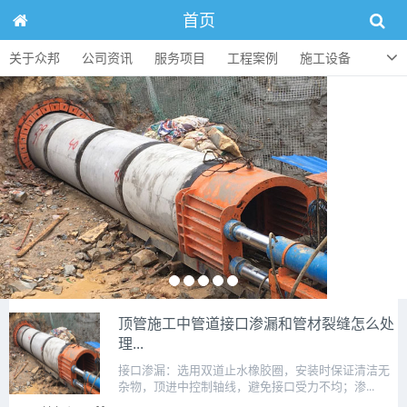
首页
关于众邦
公司资讯
服务项目
工程案例
施工设备
人才招聘
顶管知识
联系方式
顶管施工中管道接口渗漏和管材裂缝怎么处
理...
接口渗漏：选用双道止水橡胶圈，安装时保证清洁无
杂物，顶进中控制轴线，避免接口受力不均；渗...