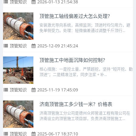
顶管知识
2026-01-13 21:54:38
顶管施工轴线偏差过大怎么处理？
安装激光导向系统，高频监测；顶进时均匀用力，避
免单侧受力。处理：轻微偏差通过调整千斤顶行...
顶管知识
2025-12-09 21:45:24
顶管施工中地面沉降如何控制？
核心措施：一是控土量，严禁超挖，坚持 “短开挖、勤
顶进”；二是精准注浆，同步注浆 + 补...
顶管知识
2025-11-19 17:45:09
济南顶管施工多少钱一米？价格表
济南顶管施工分公司是德州众邦管道工程有限公司在
济南设立的顶管施工项目部，负责济南顶管施工...
顶管知识
2025-06-17 18:37:10