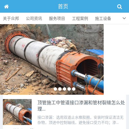
首页
关于众邦
公司资讯
服务项目
工程案例
施工设备
人才招聘
顶管知识
联系方式
顶管施工中管道接口渗漏和管材裂缝怎么处
理...
接口渗漏：选用双道止水橡胶圈，安装时保证清洁无
杂物，顶进中控制轴线，避免接口受力不均；渗...