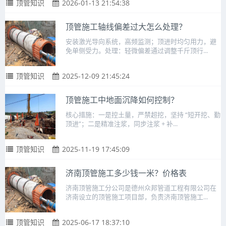
顶管知识
2026-01-13 21:54:38
顶管施工轴线偏差过大怎么处理？
安装激光导向系统，高频监测；顶进时均匀用力，避
免单侧受力。处理：轻微偏差通过调整千斤顶行...
顶管知识
2025-12-09 21:45:24
顶管施工中地面沉降如何控制？
核心措施：一是控土量，严禁超挖，坚持 “短开挖、勤
顶进”；二是精准注浆，同步注浆 + 补...
顶管知识
2025-11-19 17:45:09
济南顶管施工多少钱一米？价格表
济南顶管施工分公司是德州众邦管道工程有限公司在
济南设立的顶管施工项目部，负责济南顶管施工...
顶管知识
2025-06-17 18:37:10