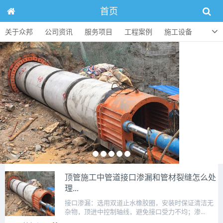
首页
关于众邦
公司资讯
服务项目
工程案例
施工设备
人才招聘
顶管知识
联系方式
顶管施工中管道接口渗漏和管材裂缝怎么处
理...
接口渗漏：选用双道止水橡胶圈，安装时保证清洁无
杂物，顶进中控制轴线，避免接口受力不均；渗...