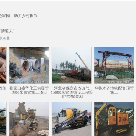
色家园，助力乡村振兴
“清道夫”
业考量
管施
张家口盛华化工供暖管
河北省保定市农改气
乌鲁木齐地铁配套顶管
道90米顶管施工项目
15000米管道铺设工程采
施工
用PE250管材